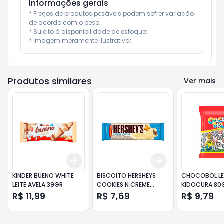
Informações gerais
* Preços de produtos pesáveis podem sofrer variação 
de acordo com o peso;

* Sujeito à disponibilidade de estoque;

* Imagem meramente ilustrativa;
Produtos similares
Ver mais
Add
Add
+
3
+
5
+
10
+
3
+
5
+
10
KINDER BUENO WHITE
BISCOITO HERSHEYS
CHOCOBOL LE
LEITE AVELA 39GR
COOKIES N CREME
KIDOCURA 80
102GR
R$ 11,99
R$ 7,69
R$ 9,79