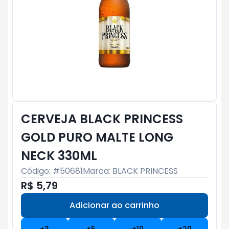
CERVEJA BLACK PRINCESS
GOLD PURO MALTE LONG
NECK 330ML
Código: #
50681
Marca:
BLACK PRINCESS
R$ 5,79
Adicionar ao carrinho
Subtotal:
R$ 0