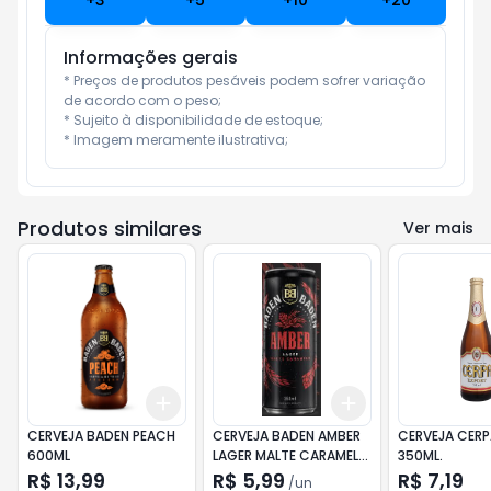
+
3
+
5
+
10
+
20
Informações gerais
* Preços de produtos pesáveis podem sofrer variação 
de acordo com o peso;

* Sujeito à disponibilidade de estoque;

* Imagem meramente ilustrativa;
Produtos similares
Ver mais
Add
Add
+
3
+
5
+
10
+
3
+
5
+
10
CERVEJA BADEN PEACH
CERVEJA BADEN AMBER
CERVEJA CERP
600ML
LAGER MALTE CARAMELO
350ML.
350ML
R$ 13,99
R$ 5,99
R$ 7,19
/
un