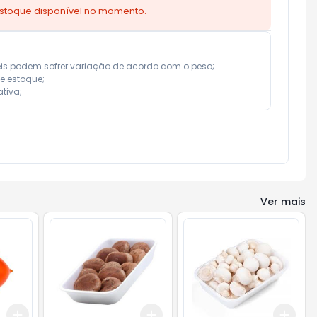
estoque disponível no momento.
eis podem sofrer variação de acordo com o peso;

e estoque;

tiva;
Ver mais
Add
Add
Add
+
0.6
kg
+
1
kg
+
3
+
5
+
10
+
3