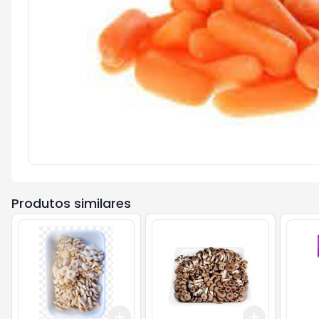
Produtos similares
Add
Add
+
3
+
5
+
10
+
3
+
5
+