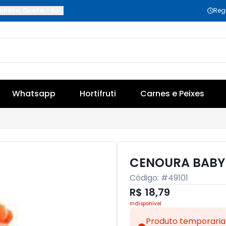
nheiro
,
Quatis
-
RJ
Reg
Whatsapp
Hortifruti
Carnes e Peixes
CENOURA BABY 
Código: #
49101
R$ 18,79
Indisponível
Produto temporaria