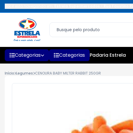
Você está navegando em:
Estrela Supermercados
-
Rua Faustino Pi
Categorias
Categorias
Padaria Estrela
Início
Legumes
CENOURA BABY MILTER RABBIT 250GR