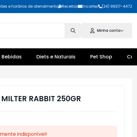
iões e horários de atendimento
Receitas
Encartes
(24) 99217-4472
Minha conta
Bebidas
Diets e Naturais
Pet Shop
Cul
MILTER RABBIT 250GR
mente indisponível!