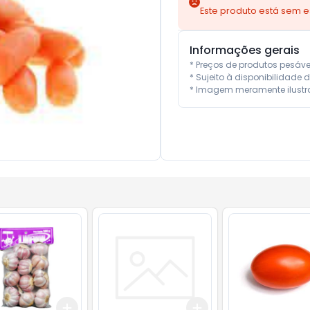
Este produto está sem 
Informações gerais
* Preços de produtos pesáv
* Sujeito à disponibilidade d
* Imagem meramente ilustra
Add
Add
10
+
3
+
5
+
10
+
3
+
5
+
10