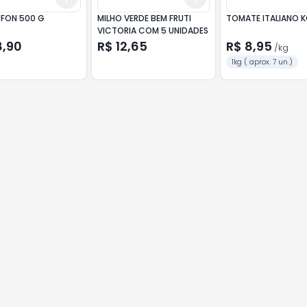
UFON 500 G
MILHO VERDE BEM FRUTI
TOMATE ITALIANO 
VICTORIA COM 5 UNIDADES
8,90
R$ 12,65
R$ 8,95
/
kg
1kg ( aprox. 7 un.)