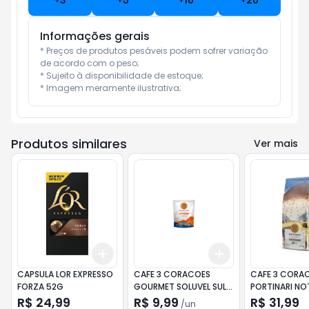
+
3
+
5
+
10
+
20
Informações gerais
* Preços de produtos pesáveis podem sofrer variação 
de acordo com o peso;

* Sujeito à disponibilidade de estoque;

* Imagem meramente ilustrativa;
Produtos similares
Ver mais
Add
Add
+
3
+
5
+
10
+
3
+
5
+
10
CAPSULA LOR EXPRESSO
CAFE 3 CORACOES
CAFE 3 CORA
FORZA 52G
GOURMET SOLUVEL SUL
PORTINARI NO
DE MINAS REFIL 40G
TRUFADAS 25
R$ 24,99
R$ 9,99
R$ 31,99
/
un