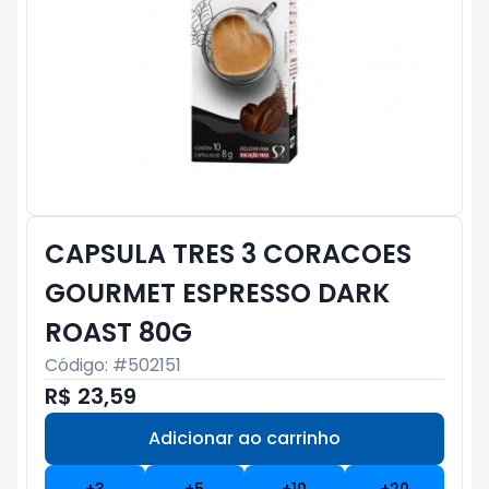
CAPSULA TRES 3 CORACOES
GOURMET ESPRESSO DARK
ROAST 80G
Código: #
502151
R$ 23,59
Adicionar ao carrinho
Subtotal:
R$ 0