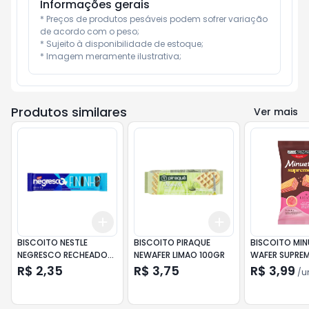
Informações gerais
* Preços de produtos pesáveis podem sofrer variação 
de acordo com o peso;

* Sujeito à disponibilidade de estoque;

* Imagem meramente ilustrativa;
Produtos similares
Ver mais
Add
Add
+
3
+
5
+
10
+
3
+
5
+
10
BISCOITO NESTLE
BISCOITO PIRAQUE
BISCOITO MI
NEGRESCO RECHEADO
NEWAFER LIMAO 100GR
WAFER SUPRE
FININHO 57GR
LUGANO SPEC
R$ 2,35
R$ 3,75
R$ 3,99
/
u
CARAMELO E
ESPECIARIAS 