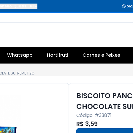
nheiro
,
Quatis
-
RJ
Reg
Whatsapp
Hortifruti
Carnes e Peixes
LATE SUPREME 112G
BISCOITO PAN
CHOCOLATE SUP
Código: #
33871
R$ 3,59