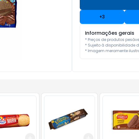
+
3
Informações gerais
* Preços de produtos pesáv
* Sujeito à disponibilidade d
* Imagem meramente ilustra
Add
Add
10
+
3
+
5
+
10
+
3
+
5
+
10