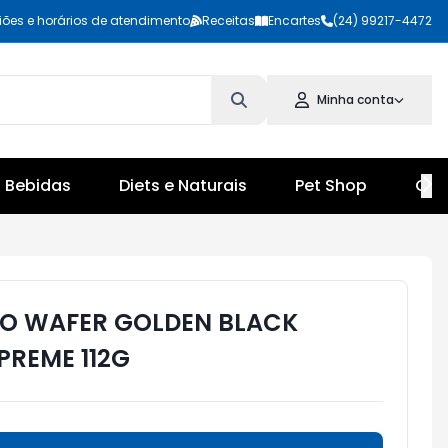
iões e horários de atendimento
Receitas
Encartes
(24) 99217-4472
Minha conta
Bebidas
Diets e Naturais
Pet Shop
Cul
CO WAFER GOLDEN BLACK
REME 112G