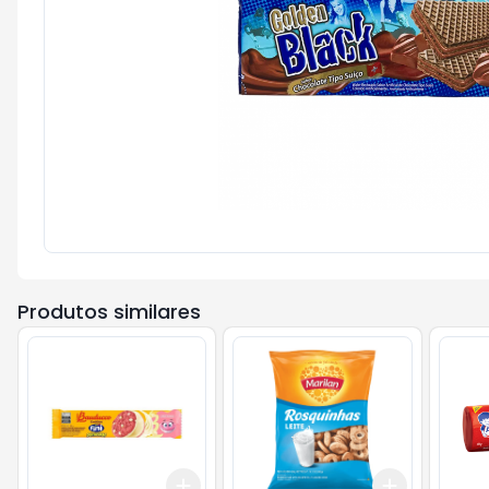
Produtos similares
Add
Add
+
3
+
5
+
10
+
3
+
5
+