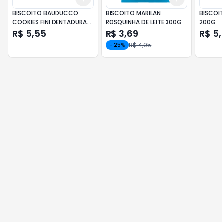
BISCOITO BAUDUCCO
BISCOITO MARILAN
BISCOI
COOKIES FINI DENTADURAS
ROSQUINHA DE LEITE 300G
200G
96G
R$ 5,55
R$ 3,69
R$ 5
R$ 4,95
-
25
%