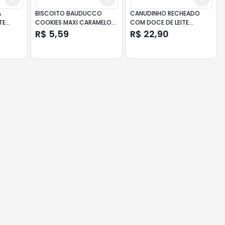
A
BISCOITO BAUDUCCO
CANUDINHO RECHEADO
TE
COOKIES MAXI CARAMELO
COM DOCE DE LEITE
SALGADO 96GR
GOSTINHO DE MINAS 300G
R$ 5,59
R$ 22,90