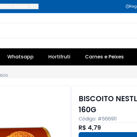
nheiro
,
Quatis
-
RJ
Reg
Whatsapp
Hortifruti
Carnes e Peixes
160G
BISCOITO NESTL
160G
Código: #
566911
R$ 4,79