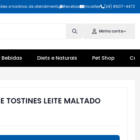
iões e horários de atendimento
Receitas
Encartes
(24) 99217-4472
Minha conta
Bebidas
Diets e Naturais
Pet Shop
Cul
E TOSTINES LEITE MALTADO