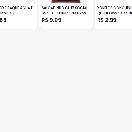
TO PIRAQUE AGUA E
SALGADINHO CLUB SOCIAL
YOKITOS CONCHIN
IM 215GR
SNACK CHURRAS NA BRASA
QUEIJO ASSADO 54
115G
,85
R$ 9,09
R$ 2,99