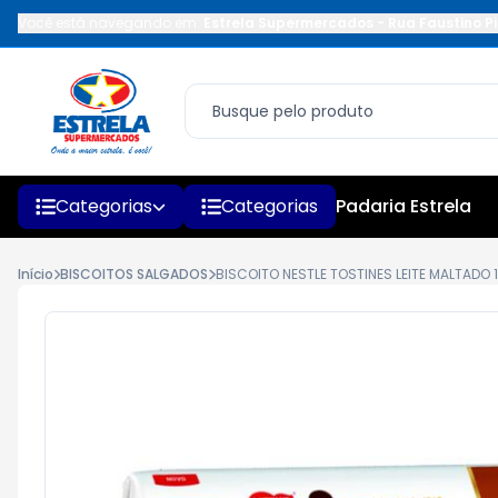
Você está navegando em:
Estrela Supermercados
-
Rua Faustino Pi
Categorias
Categorias
Padaria Estrela
Início
BISCOITOS SALGADOS
BISCOITO NESTLE TOSTINES LEITE MALTADO 