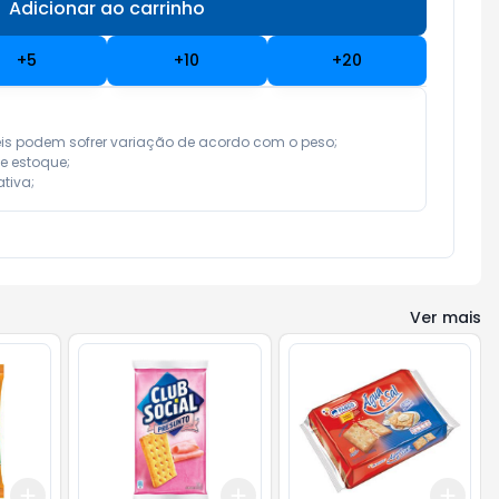
Adicionar ao carrinho
Subtotal:
R$ 0,00
+
5
+
10
+
20
eis podem sofrer variação de acordo com o peso;

e estoque;

tiva;
Ver mais
Add
Add
Add
+
3
+
5
+
10
+
3
+
5
+
10
+
3