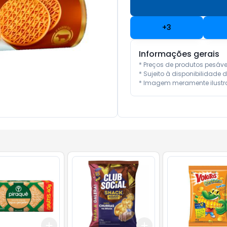
+
3
Informações gerais
* Preços de produtos pesáv
* Sujeito à disponibilidade d
* Imagem meramente ilustra
Add
Add
10
+
3
+
5
+
10
+
3
+
5
+
10