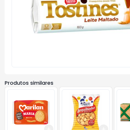
Produtos similares
Add
Add
+
3
+
5
+
10
+
3
+
5
+