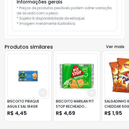
Informações gerais
* Preços de produtos pesáveis podem sofrer variação 
de acordo com o peso;

* Sujeito à disponibilidade de estoque;

* Imagem meramente ilustrativa;
Produtos similares
Ver mais
Add
Add
+
3
+
5
+
10
+
3
+
5
+
10
BISCOITO PIRAQUE
BISCOITO MARILAN PIT
SALGADINHO 
AGUA E SAL 184GR
STOP RECHEADO
CHEDDAR 50G
CEBOLA E SALSA 91GR
R$ 4,45
R$ 4,69
R$ 1,95