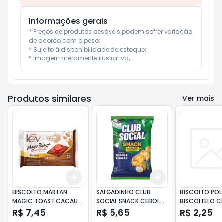
Informações gerais
* Preços de produtos pesáveis podem sofrer variação 
de acordo com o peso;

* Sujeito à disponibilidade de estoque;

* Imagem meramente ilustrativa;
Produtos similares
Ver mais
Add
Add
+
3
+
5
+
10
+
3
+
5
+
10
BISCOITO MARILAN
SALGADINHO CLUB
BISCOITO POL
MAGIC TOAST CACAU E
SOCIAL SNACK CEBOLA
BISCOITELO C
CEREAIS 110G
E SALSA 68G
40G
R$ 7,45
R$ 5,65
R$ 2,25