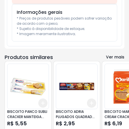
Informações gerais
* Preços de produtos pesáveis podem sofrer variação 
de acordo com o peso;

* Sujeito à disponibilidade de estoque;

* Imagem meramente ilustrativa;
Produtos similares
Ver mais
Add
Add
+
3
+
5
+
10
+
3
+
5
+
10
BISCOITO PANCO SUBLI
BISCOITO ADRIA
BISCOITO MAR
CRACKER MANTEIGA
PLUGADOS QUADRADO
CREAM CRACK
200GR
CHOCOLATE SUICO
MANTEIGA 30
R$ 5,55
R$ 2,95
R$ 6,19
130G