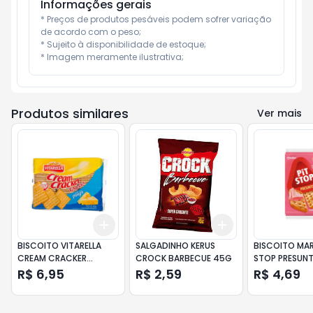
Informações gerais
* Preços de produtos pesáveis podem sofrer variação 
de acordo com o peso;

* Sujeito à disponibilidade de estoque;

* Imagem meramente ilustrativa;
Produtos similares
Ver mais
Add
Add
+
3
+
5
+
10
+
3
+
5
+
10
BISCOITO VITARELLA
SALGADINHO KERUS
BISCOITO MAR
CREAM CRACKER
CROCK BARBECUE 45G
STOP PRESUNT
CROCKS QUEIJO 350GR
R$ 6,95
R$ 2,59
R$ 4,69