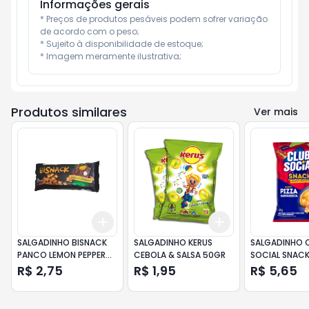
Informações gerais
* Preços de produtos pesáveis podem sofrer variação 
de acordo com o peso;

* Sujeito à disponibilidade de estoque;

* Imagem meramente ilustrativa;
Produtos similares
Ver mais
Add
Add
+
3
+
5
+
10
+
3
+
5
+
10
SALGADINHO BISNACK
SALGADINHO KERUS
SALGADINHO 
PANCO LEMON PEPPER
CEBOLA & SALSA 50GR
SOCIAL SNACK
80G
MARGUERITA 
R$ 2,75
R$ 1,95
R$ 5,65