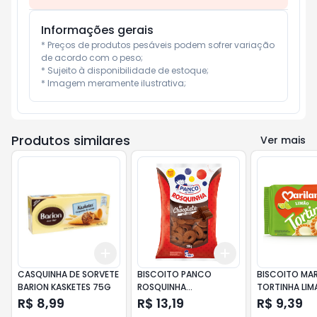
Informações gerais
* Preços de produtos pesáveis podem sofrer variação 
de acordo com o peso;

* Sujeito à disponibilidade de estoque;

* Imagem meramente ilustrativa;
Produtos similares
Ver mais
Add
Add
+
3
+
5
+
10
+
3
+
5
+
10
CASQUINHA DE SORVETE
BISCOITO PANCO
BISCOITO MAR
BARION KASKETES 75G
ROSQUINHA
TORTINHA LIM
CHOCOLATE 500 GR
R$ 8,99
R$ 13,19
R$ 9,39