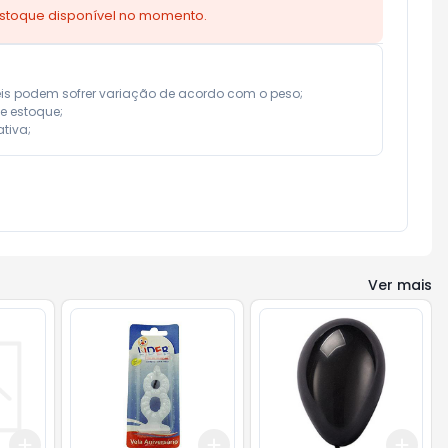
estoque disponível no momento.
eis podem sofrer variação de acordo com o peso;

e estoque;

tiva;
Ver mais
Add
Add
Add
+
3
+
5
+
10
+
3
+
5
+
10
+
3