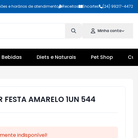
iões e horários de atendimento
Receitas
Encartes
(24) 99217-4472
Minha conta
Bebidas
Diets e Naturais
Pet Shop
Cul
R FESTA AMARELO 1UN 544
mente indisponível!