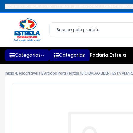
Você está navegando em:
Estrela Supermercados
-
Rua Faustino Pi
Categorias
Categorias
Padaria Estrela
Início
Descartáveis E Artigos Para Festas
BIG BALAO LIDER FESTA AMAR