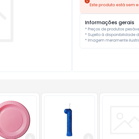
Este produto está sem 
Informações gerais
* Preços de produtos pesáv
* Sujeito à disponibilidade d
* Imagem meramente ilustra
Add
Add
10
+
3
+
5
+
10
+
3
+
5
+
10