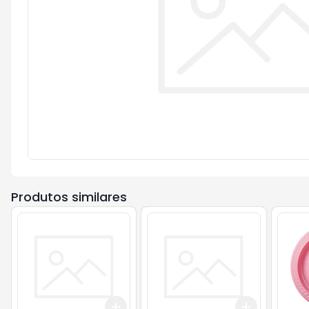
Produtos similares
Add
Add
+
3
+
5
+
10
+
3
+
5
+