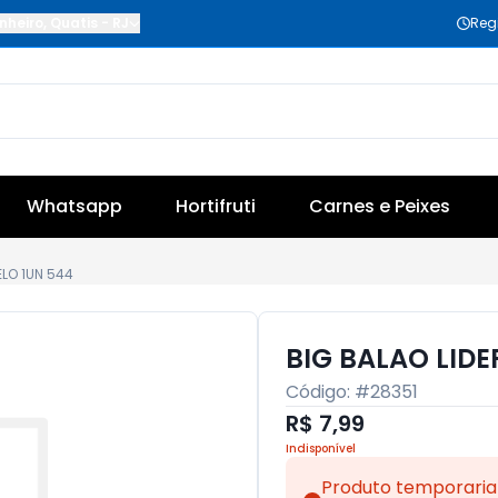
nheiro
,
Quatis
-
RJ
Reg
Whatsapp
Hortifruti
Carnes e Peixes
ELO 1UN 544
BIG BALAO LIDE
Código: #
28351
R$ 7,99
Indisponível
Produto temporaria