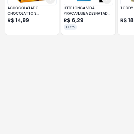
ACHOCOLATADO
LEITE LONGA VIDA
TODDY 
CHOCOLATTO 3
PIRACANJUBA DESNATADO
CORACOES SACHE 560G
1L
R$ 14,99
R$ 6,29
R$ 18
1 Litro