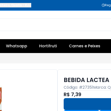
nheiro
,
Quatis
-
RJ
Reg
Whatsapp
Hortifruti
Carnes e Peixes
BEBIDA LACTEA
Código: #
27351
Marca:
Q
R$ 7,39