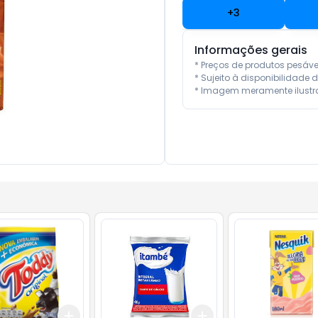
+
3
Informações gerais
* Preços de produtos pesáv
* Sujeito à disponibilidade d
* Imagem meramente ilustra
Add
Add
10
+
3
+
5
+
10
+
3
+
5
+
10