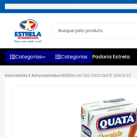
Você está navegando em:
Estrela Supermercados
-
Rua Faustino Pi
Categorias
Categorias
Padaria Estrela
Início
Leites E Achocolatados
BEBIDA LACTEA CHOCOLATE QUATA 1LT