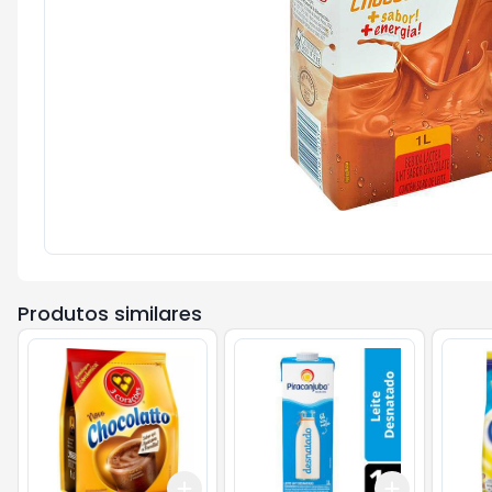
Produtos similares
Add
Add
+
3
+
5
+
10
+
3
+
5
+