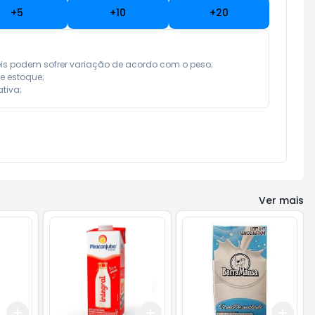
+
5
+
10
+
20
eis podem sofrer variação de acordo com o peso;

e estoque;

tiva;
Ver mais
Add
Add
Add
+
3
+
5
+
10
+
3
+
5
+
10
+
3