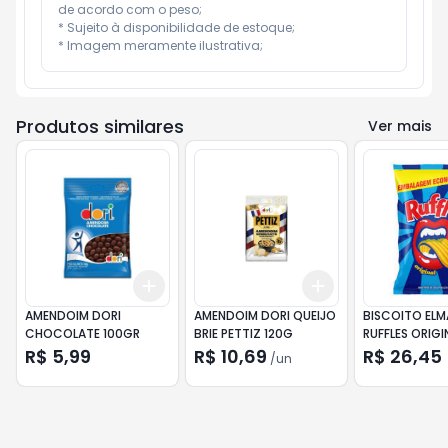
de acordo com o peso;

* Sujeito à disponibilidade de estoque;

* Imagem meramente ilustrativa;
Produtos similares
Ver mais
Add
Add
+
3
+
5
+
10
+
3
+
5
+
10
AMENDOIM DORI
AMENDOIM DORI QUEIJO
BISCOITO ELM
CHOCOLATE 100GR
BRIE PETTIZ 120G
RUFFLES ORIG
R$ 5,99
R$ 10,69
R$ 26,45
/
un