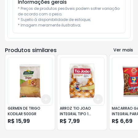
Informações gerais
* Preços de produtos pesáveis podem sofrer variação 
de acordo com o peso;

* Sujeito à disponibilidade de estoque;

* Imagem meramente ilustrativa;
Produtos similares
Ver mais
Add
Add
+
3
+
5
+
10
+
3
+
5
+
10
GERMEN DE TRIGO
ARROZ TIO JOAO
MACARRAO G
KODILAR 500GR
INTEGRAL TIPO 1
INTEGRAL PAR
SAQUINHOS 1KG
500GR
R$ 15,99
R$ 7,99
R$ 6,69