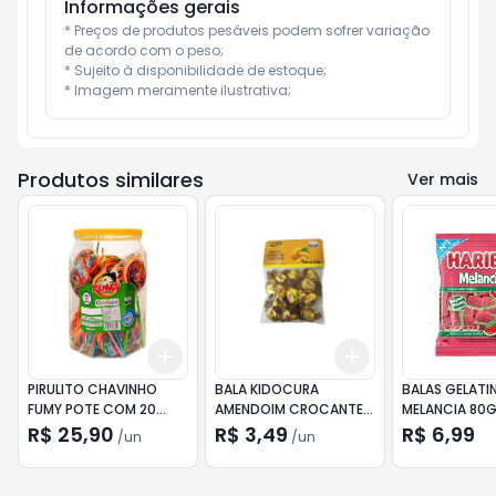
Informações gerais
* Preços de produtos pesáveis podem sofrer variação 
de acordo com o peso;

* Sujeito à disponibilidade de estoque;

* Imagem meramente ilustrativa;
Produtos similares
Ver mais
Add
Add
+
3
+
5
+
10
+
3
+
5
+
10
PIRULITO CHAVINHO
BALA KIDOCURA
BALAS GELATI
FUMY POTE COM 20
AMENDOIM CROCANTE
MELANCIA 80
UNIDADES 600GR
80GR
R$ 25,90
R$ 3,49
R$ 6,99
/
un
/
un