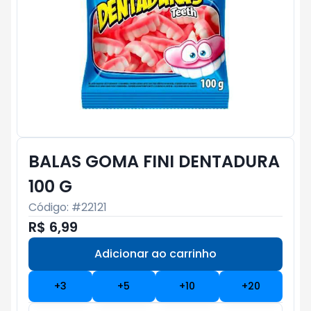
BALAS GOMA FINI DENTADURA
100 G
Código: #
22121
R$ 6,99
Adicionar ao carrinho
Subtotal:
R$ 0
+
3
+
5
+
10
+
20