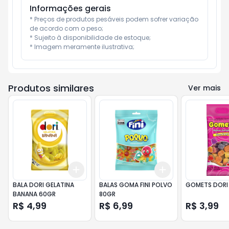
Informações gerais
* Preços de produtos pesáveis podem sofrer variação 
de acordo com o peso;

* Sujeito à disponibilidade de estoque;

* Imagem meramente ilustrativa;
Produtos similares
Ver mais
Add
Add
+
3
+
5
+
10
+
3
+
5
+
10
BALA DORI GELATINA
BALAS GOMA FINI POLVO
GOMETS DORI
BANANA 60GR
80GR
R$ 4,99
R$ 6,99
R$ 3,99