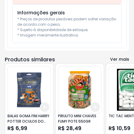
Informações gerais
* Preços de produtos pesáveis podem sofrer variação 
de acordo com o peso;

* Sujeito à disponibilidade de estoque;

* Imagem meramente ilustrativa;
Produtos similares
Ver mais
Add
Add
+
3
+
5
+
10
+
3
+
5
+
10
BALAS GOMA FINI HARRY
PIRULITO MINI CHAVES
TIC TAC MEN
POTTER OCULOS DO
FUMY POTE 550GR
HARRY 70G
R$ 6,99
R$ 28,49
R$ 10,59