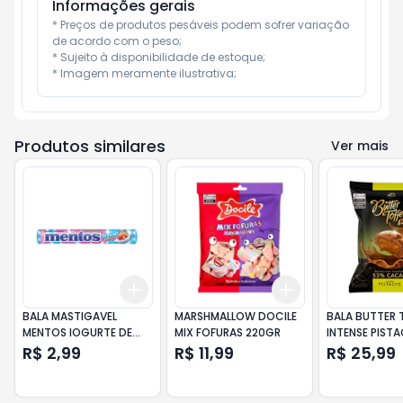
Informações gerais
* Preços de produtos pesáveis podem sofrer variação 
de acordo com o peso;

* Sujeito à disponibilidade de estoque;

* Imagem meramente ilustrativa;
Produtos similares
Ver mais
Add
Add
+
3
+
5
+
10
+
3
+
5
+
10
BALA MASTIGAVEL
MARSHMALLOW DOCILE
BALA BUTTER 
MENTOS IOGURTE DE
MIX FOFURAS 220GR
INTENSE PIST
MORANGO 37,5GR
CACAU 400G
R$ 2,99
R$ 11,99
R$ 25,99