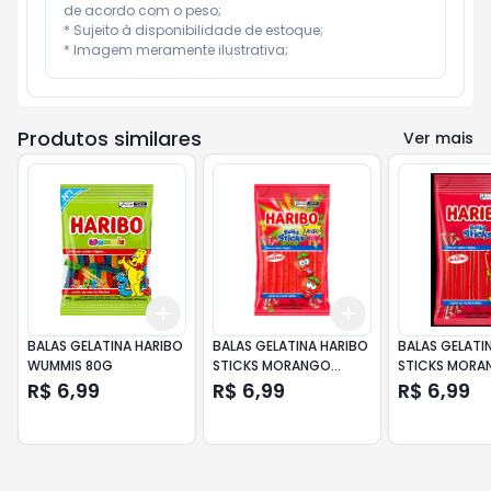
de acordo com o peso;

* Sujeito à disponibilidade de estoque;

* Imagem meramente ilustrativa;
Produtos similares
Ver mais
Add
Add
+
3
+
5
+
10
+
3
+
5
+
10
BALAS GELATINA HARIBO
BALAS GELATINA HARIBO
BALAS GELATI
WUMMIS 80G
STICKS MORANGO
STICKS MORA
ACIDO 70GR
R$ 6,99
R$ 6,99
R$ 6,99