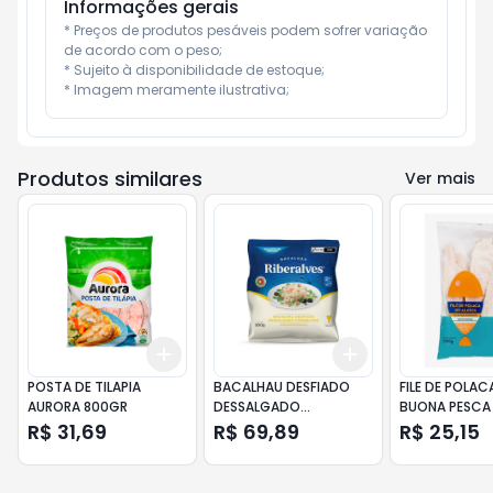
Informações gerais
* Preços de produtos pesáveis podem sofrer variação 
de acordo com o peso;

* Sujeito à disponibilidade de estoque;

* Imagem meramente ilustrativa;
Produtos similares
Ver mais
Add
Add
+
3
+
5
+
10
+
3
+
5
+
10
POSTA DE TILAPIA
BACALHAU DESFIADO
FILE DE POLA
AURORA 800GR
DESSALGADO
BUONA PESCA 
CONGELADO RIBERALVES
500G
R$ 31,69
R$ 69,89
R$ 25,15
400GR