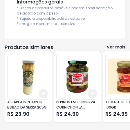
Informações gerais
* Preços de produtos pesáveis podem sofrer variação 
de acordo com o peso;

* Sujeito à disponibilidade de estoque;

* Imagem meramente ilustrativa;
Produtos similares
Ver mais
Add
Add
+
3
+
5
+
10
+
3
+
5
+
10
ASPARGOS INTEIROS
PEPINOS EM CONSERVA
TOMATE SECO
BEIRAO DA SERRA 205G.
CORNICHON LA
100GR
VIOLETERA COM
R$ 23,90
R$ 24,90
R$ 24,99
PIMENTA 180G