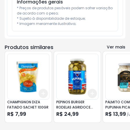
Informações gerais
* Preços de produtos pesáveis podem sofrer variação 
de acordo com o peso;

* Sujeito à disponibilidade de estoque;

* Imagem meramente ilustrativa;
Produtos similares
Ver mais
Add
Add
+
3
+
5
+
10
+
3
+
5
+
10
CHAMPIGNON DIZA
PEPINOS BURGER
PALMITO COM
FATIADO SACHET 100GR
RODELAS AGRIDOCE
PUPUNHA PIC
HEMMER 440G
R$ 7,99
R$ 24,99
R$ 13,99
/