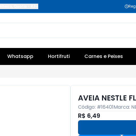
nheiro
,
Quatis
-
RJ
Reg
Whatsapp
Hortifruti
Carnes e Peixes
AVEIA NESTLE F
Código: #
16401
Marca:
N
R$ 6,49