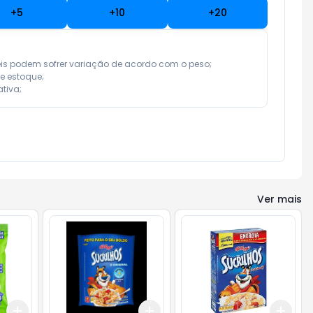
+
5
+
10
+
20
eis podem sofrer variação de acordo com o peso;

e estoque;

tiva;
Ver mais
Add
Add
Add
+
3
+
5
+
10
+
3
+
5
+
10
+
3