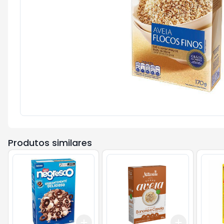
Produtos similares
Add
Add
+
3
+
5
+
10
+
3
+
5
+