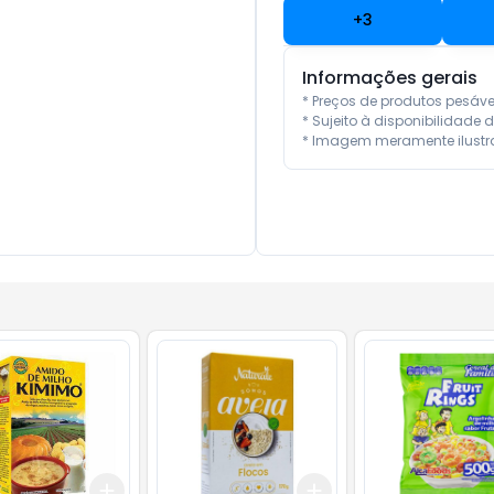
+
3
Informações gerais
* Preços de produtos pesáv
* Sujeito à disponibilidade d
* Imagem meramente ilustra
Add
Add
10
+
3
+
5
+
10
+
3
+
5
+
10