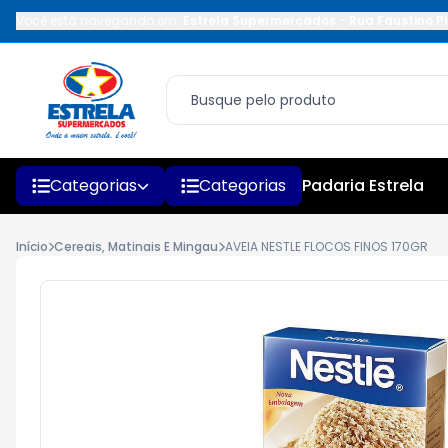
Você está navegando em:
Estrela Supermercados
-
Rua Faustino Pi
Categorias
Categorias
Padaria Estrela
Início
Cereais, Matinais E Mingau
AVEIA NESTLE FLOCOS FINOS 170GR