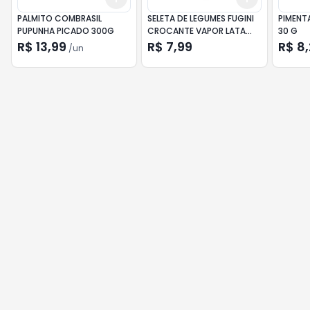
PALMITO COMBRASIL
SELETA DE LEGUMES FUGINI
PIMENT
PUPUNHA PICADO 300G
CROCANTE VAPOR LATA
30 G
170G
R$ 13,99
R$ 7,99
R$ 8
/
un