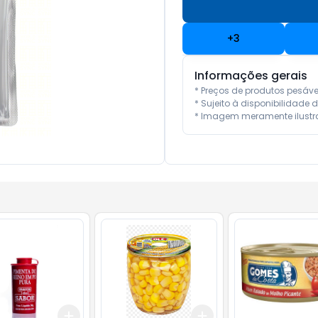
+
3
Informações gerais
* Preços de produtos pesáv
* Sujeito à disponibilidade d
* Imagem meramente ilustra
Add
Add
10
+
3
+
5
+
10
+
3
+
5
+
10