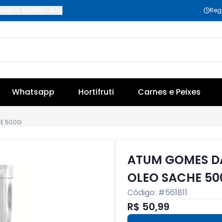
nheiro
,
Quatis
-
RJ
Reg
Whatsapp
Hortifruti
Carnes e Peixes
E 500G
ATUM GOMES D
OLEO SACHE 50
Código: #
561811
R$ 50,99