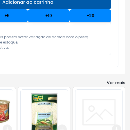
Adicionar ao carrinho
Subtotal:
R$ 0,00
+
5
+
10
+
20
eis podem sofrer variação de acordo com o peso;

e estoque;

tiva;
Ver mais
Add
Add
Add
+
3
+
5
+
10
+
3
+
5
+
10
+
3