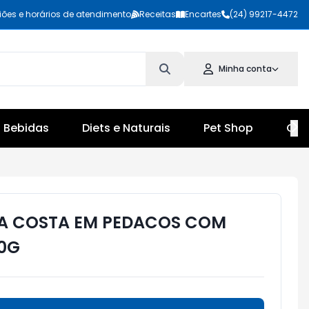
iões e horários de atendimento
Receitas
Encartes
(24) 99217-4472
Minha conta
Bebidas
Diets e Naturais
Pet Shop
Cul
A COSTA EM PEDACOS COM
0G