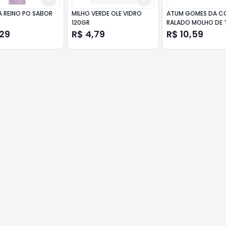
A REINO PO SABOR
MILHO VERDE OLE VIDRO
ATUM GOMES DA C
120GR
RALADO MOLHO DE
PICANTE 170GR
,29
R$ 4,79
R$ 10,59