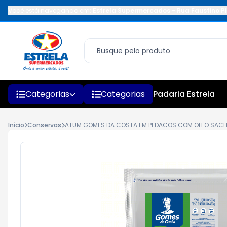
Você está navegando em:
Estrela Supermercados
-
Rua Faustino Pi
Categorias
Categorias
Padaria Estrela
Início
Conservas
ATUM GOMES DA COSTA EM PEDACOS COM OLEO SACH