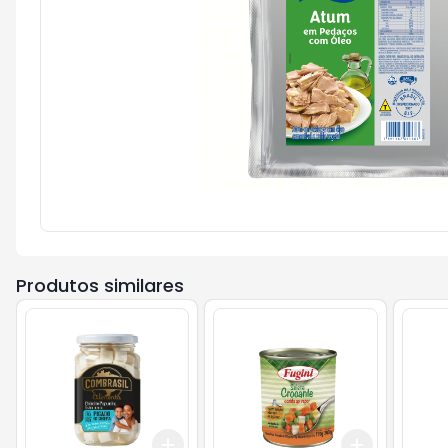
Produtos similares
Add
Add
+
3
+
5
+
10
+
3
+
5
+