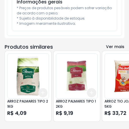
Informações gerais
* Preços de produtos pesáveis podem sofrer variação 
de acordo com o peso;

* Sujeito à disponibilidade de estoque;

* Imagem meramente ilustrativa;
Produtos similares
Ver mais
Add
Add
+
3
+
5
+
10
+
3
+
5
+
10
ARROZ PALMARES TIPO 2
ARROZ PALMARES TIPO 1
ARROZ TIO JO
1KG
2KG
5KG
R$ 4,09
R$ 9,19
R$ 33,72