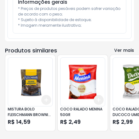
Informações gerais
* Preços de produtos pesáveis podem sofrer variação 
de acordo com o peso;

* Sujeito à disponibilidade de estoque;

* Imagem meramente ilustrativa;
Produtos similares
Ver mais
Add
Add
+
3
+
5
+
10
+
3
+
5
+
10
MISTURA BOLO
COCO RALADO MENINA
COCO RALAD
FLEISCHMANN BROWNIE
50GR
DUCOCO UMI
400GR
ADOCADO 50
R$ 14,59
R$ 2,49
R$ 2,99