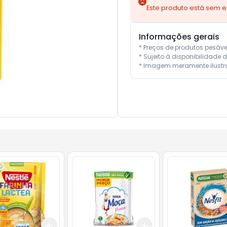
Este produto está sem 
Informações gerais
* Preços de produtos pesáv
* Sujeito à disponibilidade d
* Imagem meramente ilustra
Add
Add
10
+
3
+
5
+
10
+
3
+
5
+
10