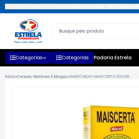
Você está navegando em:
Estrela Supermercados
-
Rua Faustino Pi
Categorias
Categorias
Padaria Estrela
Início
Cereais, Matinais E Mingau
AMIDO MILHO MAISCERTA 500GR