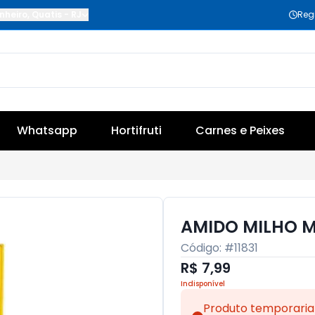
nheiro
,
Quatis
-
RJ
Reg
Whatsapp
Hortifruti
Carnes e Peixes
AMIDO MILHO 
Código: #
11831
R$ 7,99
Indisponível
Produto temporaria