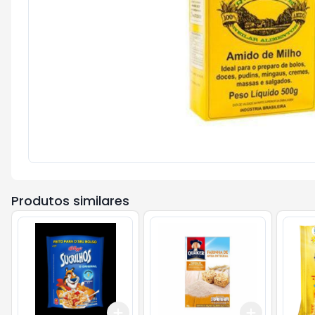
Produtos similares
Add
Add
+
3
+
5
+
10
+
3
+
5
+