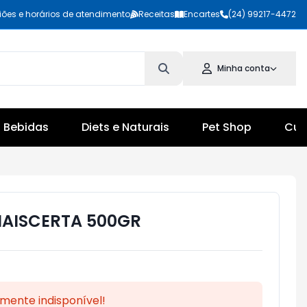
iões e horários de atendimento
Receitas
Encartes
(24) 99217-4472
Minha conta
Bebidas
Diets e Naturais
Pet Shop
Cul
MAISCERTA 500GR
mente indisponível!