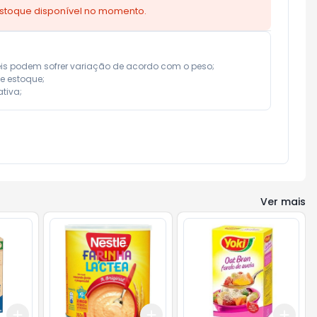
estoque disponível no momento.
eis podem sofrer variação de acordo com o peso;

e estoque;

tiva;
Ver mais
Add
Add
Add
+
3
+
5
+
10
+
3
+
5
+
10
+
3