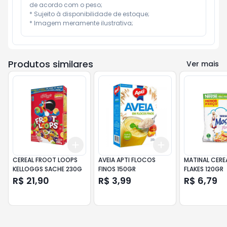
de acordo com o peso;

* Sujeito à disponibilidade de estoque;

* Imagem meramente ilustrativa;
Produtos similares
Ver mais
Add
Add
+
3
+
5
+
10
+
3
+
5
+
10
CEREAL FROOT LOOPS
AVEIA APTI FLOCOS
MATINAL CER
KELLOGGS SACHE 230G
FINOS 150GR
FLAKES 120GR
R$ 21,90
R$ 3,99
R$ 6,79