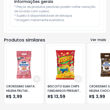
Informações gerais
* Preços de produtos pesáveis podem sofrer variação 
de acordo com o peso;

* Sujeito à disponibilidade de estoque;

* Imagem meramente ilustrativa;
Produtos similares
Ver mais
Add
Add
+
3
+
5
+
10
+
3
+
5
+
10
CROKISSIMO SANTA
BISCOITO ELMA CHIPS
CROKISSIMO 
HELENA FRUTAS
FANDANGOS PRESUNTO
HELENA CHOC
VERMELHAS 45G
160G
45G
R$ 3,99
R$ 13,59
R$ 3,99