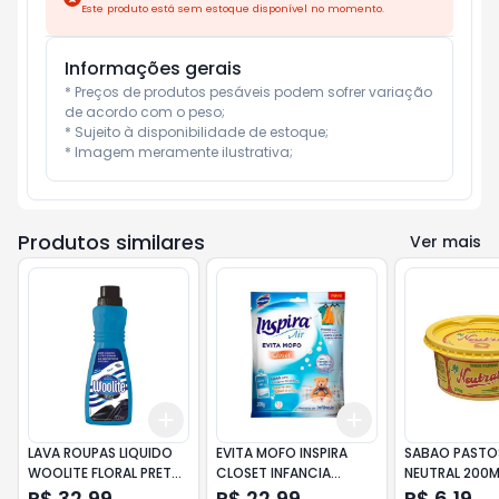
Este produto está sem estoque disponível no momento.
Informações gerais
* Preços de produtos pesáveis podem sofrer variação 
de acordo com o peso;

* Sujeito à disponibilidade de estoque;

* Imagem meramente ilustrativa;
Produtos similares
Ver mais
Add
Add
+
3
+
5
+
10
+
3
+
5
+
10
LAVA ROUPAS LIQUIDO
EVITA MOFO INSPIRA
SABAO PAST
WOOLITE FLORAL PRETAS
CLOSET INFANCIA
NEUTRAL 200M
E ESCURAS 450ML
200GR
R$ 32,99
R$ 22,99
R$ 6,19