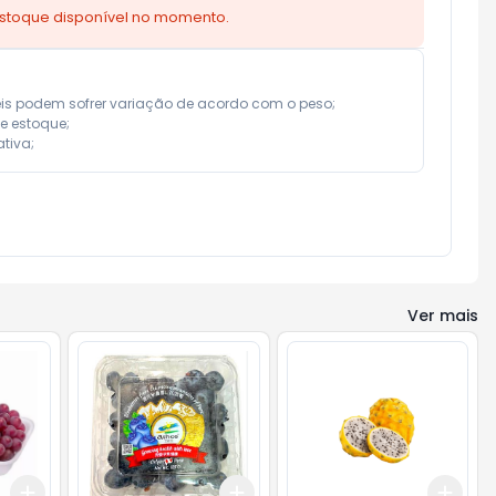
estoque disponível no momento.
eis podem sofrer variação de acordo com o peso;

e estoque;

tiva;
Ver mais
Add
Add
Add
+
3
+
5
+
10
+
3
+
5
+
10
+
0.