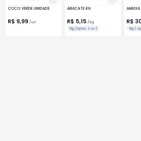
COCO VERDE UNIDADE
ABACATE KG
R$ 9,99
R$ 5,15
R$ 3
/
un
/
kg
1kg (aprox. 2 un.)
1kg ( ap