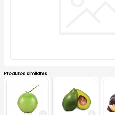
Produtos similares
Add
Add
+
3
+
5
+
10
+
1.5
kg
+
2