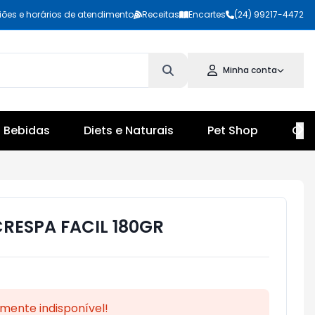
iões e horários de atendimento
Receitas
Encartes
(24) 99217-4472
Minha conta
Bebidas
Diets e Naturais
Pet Shop
Cul
RESPA FACIL 180GR
mente indisponível!