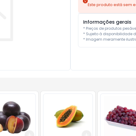
Este produto está sem 
Informações gerais
* Preços de produtos pesáv
* Sujeito à disponibilidade d
* Imagem meramente ilustra
Add
Add
.5
kg
+
0.3
kg
+
0.5
kg
+
6
kg
+
10
kg