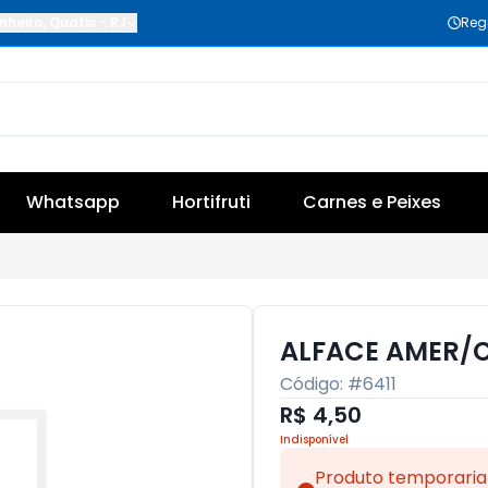
nheiro
,
Quatis
-
RJ
Reg
Whatsapp
Hortifruti
Carnes e Peixes
ALFACE AMER/C
Código: #
6411
R$ 4,50
Indisponível
Produto temporaria