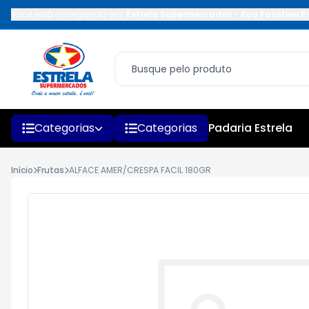
Você está navegando em:
Estrela Supermercados
-
Rua Faustino Pi
Categorias
Categorias
Padaria Estrela
Início
Frutas
ALFACE AMER/CRESPA FACIL 180GR