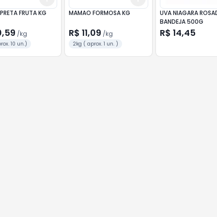
AMEIXA PRETA FRUTA KG
MAMAO FORMOSA KG
UVA NIAGARA ROSA
BANDEJA 500G
0,59
R$ 11,09
R$ 14,45
/
kg
/
kg
rox. 10 un.)
2kg ( aprox. 1 un. )