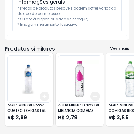
Informações gerais
* Preços de produtos pesáveis podem sofrer variação 
de acordo com o peso;

* Sujeito à disponibilidade de estoque;

* Imagem meramente ilustrativa;
Produtos similares
Ver mais
Add
Add
+
3
+
5
+
10
+
3
+
5
+
10
AGUA MINERAL PASSA
AGUA MINERAL CRYSTAL
AGUA MINERAL
QUATRO SEM GAS 1,5L
MELANCIA COM GAS
COM GAS 150
510ML
R$ 2,99
R$ 2,79
R$ 3,85