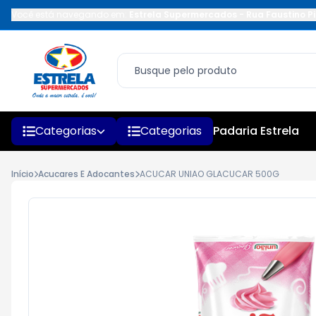
Você está navegando em:
Estrela Supermercados
-
Rua Faustino Pi
Categorias
Categorias
Padaria Estrela
Início
Acucares E Adocantes
ACUCAR UNIAO GLACUCAR 500G