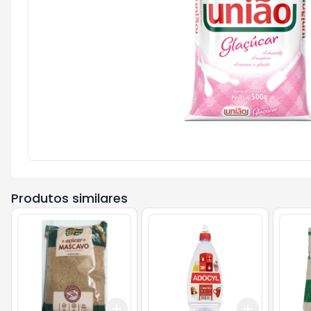
Produtos similares
Add
Add
+
3
+
5
+
10
+
3
+
5
+