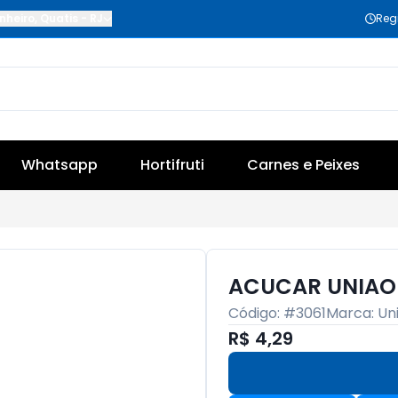
nheiro
,
Quatis
-
RJ
Reg
Whatsapp
Hortifruti
Carnes e Peixes
ACUCAR UNIAO
Código: #
3061
Marca:
Un
R$ 4,29