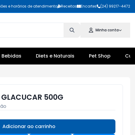
iões e horários de atendimento
Receitas
Encartes
(24) 99217-4472
Minha conta
Bebidas
Diets e Naturais
Pet Shop
Cul
 GLACUCAR 500G
ião
Adicionar ao carrinho
Subtotal:
R$ 0,00