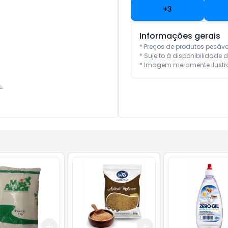
+
3
Informações gerais
* Preços de produtos pesáv
* Sujeito à disponibilidade d
* Imagem meramente ilustra
Add
Add
10
+
3
+
5
+
10
+
3
+
5
+
10