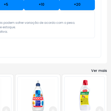
+
5
+
10
+
20
eis podem sofrer variação de acordo com o peso;

e estoque;

tiva;
Ver mais
Add
Add
Add
+
3
+
5
+
10
+
3
+
5
+
10
+
3