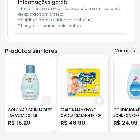
Informações gerais
* Preços de produtos pesáveis podem sofrer variação 
de acordo com o peso;

* Sujeito à disponibilidade de estoque;

* Imagem meramente ilustrativa;
Produtos similares
Ver mais
Add
Add
+
3
+
5
+
10
+
3
+
5
+
10
COLONIA SKALINHA BEBE
FRALDA MAMYPOKO
CONDICIONA
LAVANDA 200ML
CALCA DIA&NOITE XG
JOHNSON CHE
COM 23
PROLONGADO
R$ 15,29
R$ 48,90
R$ 24,99