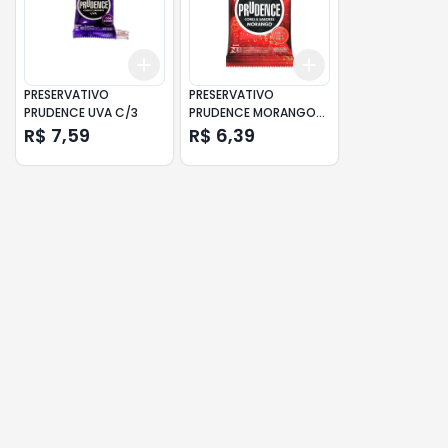
Add
Add
+
3
+
5
+
10
+
3
+
5
+
10
PRESERVATIVO
PRESERVATIVO
PRUDENCE UVA C/3
PRUDENCE MORANGO
C/3
R$ 7,59
R$ 6,39