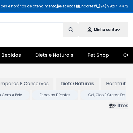
iões e horários de atendimento
Receitas
Encartes
(24) 99217-4472
Minha conta
Bebidas
Diets e Naturais
Pet Shop
Cul
Temperos E Conservas
Diets/Naturais
Hortifruti
 Com A Pele
Escovas E Pentes
Gel, Óleo E Creme De Ca
Filtros