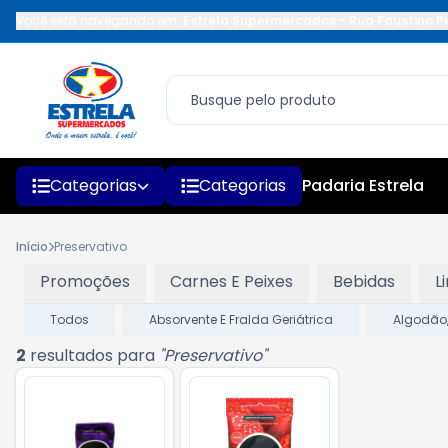
Você está navegando em:
Estrela Supermercados
-
Rua Faustino Pi
Categorias
Categorias
Padaria Estrela
Início
Preservativo
Promoções
Carnes E Peixes
Bebidas
L
Todos
Absorvente E Fralda Geriátrica
Algodão,
2
resultados para
"
Preservativo
"