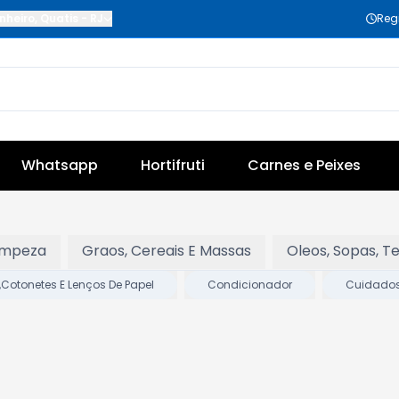
nheiro
,
Quatis
-
RJ
Reg
Whatsapp
Hortifruti
Carnes e Peixes
impeza
Graos, Cereais E Massas
Oleos, Sopas, 
Cotonetes E Lenços De Papel
Condicionador
Cuidados