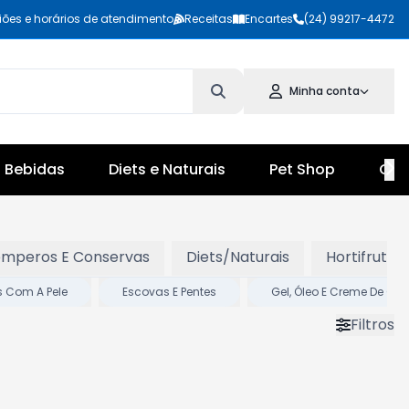
iões e horários de atendimento
Receitas
Encartes
(24) 99217-4472
Minha conta
Bebidas
Diets e Naturais
Pet Shop
Cul
Temperos E Conservas
Diets/Naturais
Hortifruti
 Com A Pele
Escovas E Pentes
Gel, Óleo E Creme De Ca
Filtros