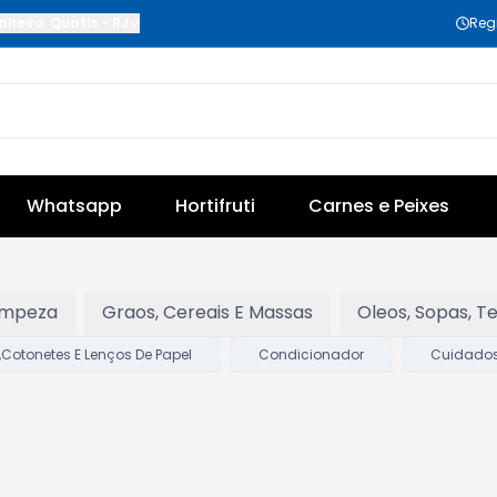
nheiro
,
Quatis
-
RJ
Reg
Whatsapp
Hortifruti
Carnes e Peixes
impeza
Graos, Cereais E Massas
Oleos, Sopas, 
Cotonetes E Lenços De Papel
Condicionador
Cuidados