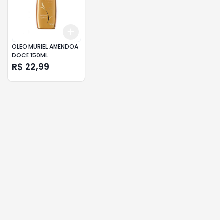
Add
+
3
+
5
+
10
OLEO MURIEL AMENDOA
DOCE 150ML
R$ 22,99