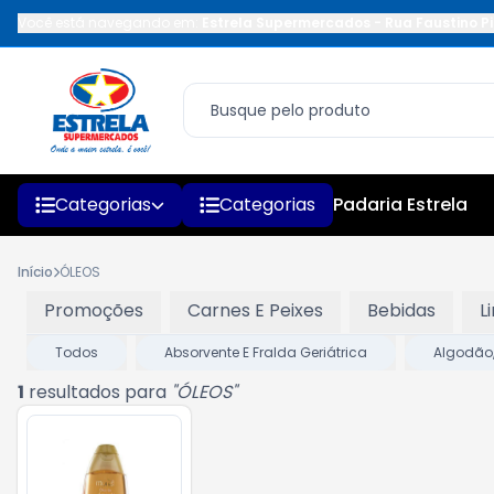
Você está navegando em:
Estrela Supermercados
-
Rua Faustino Pi
Categorias
Categorias
Padaria Estrela
Início
ÓLEOS
Promoções
Carnes E Peixes
Bebidas
L
Todos
Absorvente E Fralda Geriátrica
Algodão,
1
resultados para
"
ÓLEOS
"