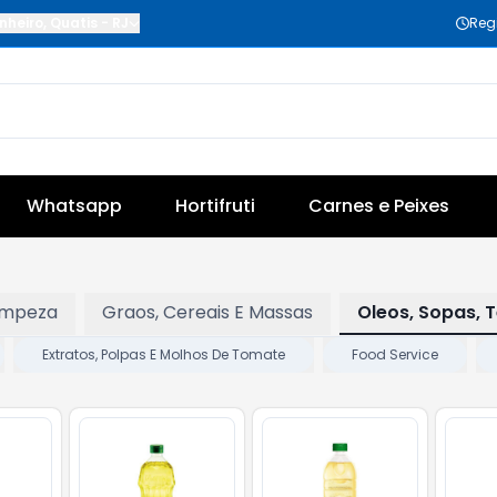
nheiro
,
Quatis
-
RJ
Reg
Whatsapp
Hortifruti
Carnes e Peixes
impeza
Graos, Cereais E Massas
Oleos, Sopas, 
Extratos, Polpas E Molhos De Tomate
Food Service