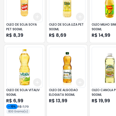
Add
Add
+
3
+
5
+
10
+
3
+
5
+
10
OLEO DE SOJA SOYA
OLEO DE SOJA LIZA PET
OLEO MILHO SIN
PET 900ML
900ML
900ML
R$ 8,39
R$ 8,69
R$ 14,99
Add
Add
+
3
+
5
+
10
+
3
+
5
+
10
OLEO DE SOJA VITALIV
OLEO DE ALGODAO
OLEO CANOLA P
900ML
ELOGIATA 900ML
900ML
R$ 6,99
R$ 13,99
R$ 19,99
R$ 7,79
-
10
%
830 Grama(s)