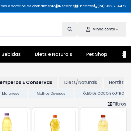
iões e horários de atendimento
Receitas
Encartes
(24) 99217-4472
Minha conta
Bebidas
Diets e Naturais
Pet Shop
Cul
Temperos E Conservas
Diets/Naturais
Hortifruti
Maionese
Molhos Diversos
ÓLEO DE COCO E OUTROS
Filtros