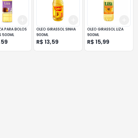
Add
Add
Add
10
+
3
+
5
+
10
+
3
+
5
+
10
+
3
ZA PARA BOLOS
OLEO GIRASSOL SINHA
OLEO GIRASSOL LIZA
S 500ML
900ML
900ML
,59
R$ 13,59
R$ 15,99
10