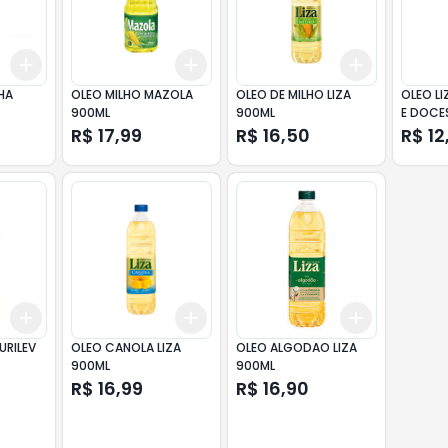
Add
Add
Add
+
3
+
5
+
10
+
3
+
5
+
10
+
3
+
5
+
HA
OLEO MILHO MAZOLA
OLEO DE MILHO LIZA
OLEO LI
900ML
900ML
E DOCE
R$ 17,99
R$ 16,50
R$ 12
Add
Add
Add
+
3
+
5
+
10
+
3
+
5
+
10
+
3
+
5
+
URILEV
OLEO CANOLA LIZA
OLEO ALGODAO LIZA
900ML
900ML
R$ 16,99
R$ 16,90