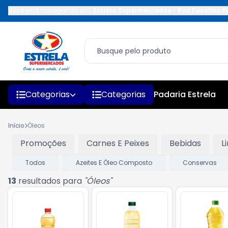
Você está navegando em:
Estrela Supermercados
-
Rua Faustino Pi
Categorias
Categorias
Padaria Estrela
Início
Óleos
Promoções
Carnes E Peixes
Bebidas
L
Todos
Azeites E Óleo Composto
Conservas
13
resultados para
"
Óleos
"