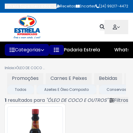
Estrela Supermercados
-
Rua Faustino Pinheiro
Receitas
Encartes
,
Quatis
(24) 99217-4472
-
RJ
Categorias
Padaria Estrela
Whats
Início
ÓLEO DE COCO E OUTROS
Promoções
Carnes E Peixes
Bebidas
L
Todos
Azeites E Óleo Composto
Conservas
1
resultados para
"
ÓLEO DE COCO E OUTROS
"
Filtros