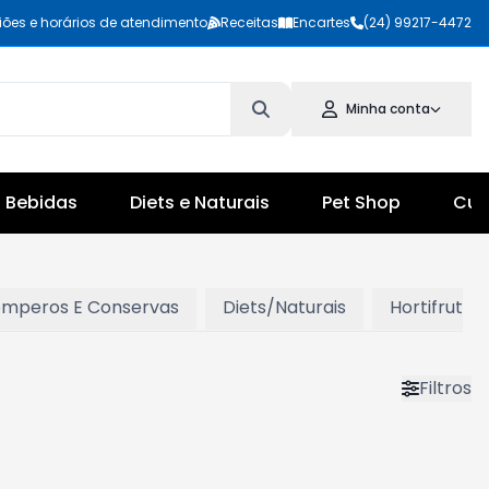
iões e horários de atendimento
Receitas
Encartes
(24) 99217-4472
Minha conta
Bebidas
Diets e Naturais
Pet Shop
Cul
Temperos E Conservas
Diets/Naturais
Hortifruti
Filtros