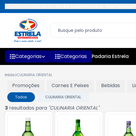
Você está navegando em:
Estrela Supermercados
-
Rua Faustino Pi
Categorias
Categorias
Padaria Estrela
Início
CULINARIA ORIENTAL
Promoções
Carnes E Peixes
Bebidas
L
Todos
CULINARIA ORIENTAL
3
resultados para
"
CULINARIA ORIENTAL
"