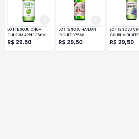
Add
Add
+
3
+
5
+
10
+
3
+
5
+
10
LOTTE SOJU CHUM
LOTTE SOJU HANJAN
LOTTE SOJU C
CHURUM APPLE 360ML
LYCHEE 375ML
CHURUM BLUEB
360ML
R$ 29,50
R$ 29,50
R$ 29,50