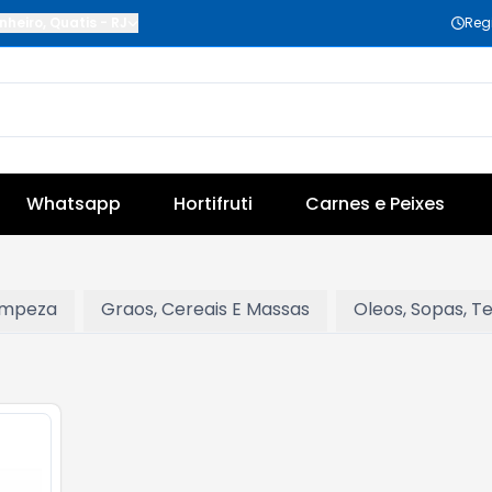
nheiro
,
Quatis
-
RJ
Reg
Whatsapp
Hortifruti
Carnes e Peixes
impeza
Graos, Cereais E Massas
Oleos, Sopas, 