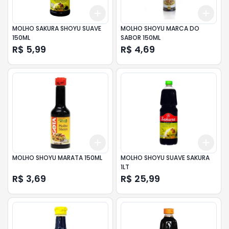
Add
Add
+
3
+
5
+
10
+
3
MOLHO SAKURA SHOYU SUAVE
MOLHO SHOYU MARCA DO
150ML
SABOR 150ML
R$ 5,99
R$ 4,69
Add
Add
+
3
+
5
+
10
+
3
MOLHO SHOYU MARATA 150ML
MOLHO SHOYU SUAVE SAKURA
1LT
R$ 3,69
R$ 25,99