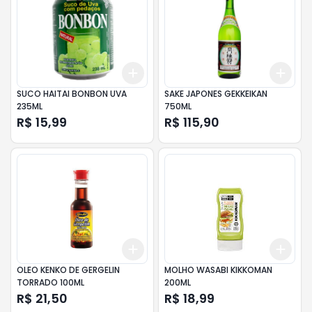
Add
Add
+
3
+
5
+
10
+
3
SUCO HAITAI BONBON UVA
SAKE JAPONES GEKKEIKAN
235ML
750ML
R$ 15,99
R$ 115,90
Add
Add
+
3
+
5
+
10
+
3
OLEO KENKO DE GERGELIN
MOLHO WASABI KIKKOMAN
TORRADO 100ML
200ML
R$ 21,50
R$ 18,99