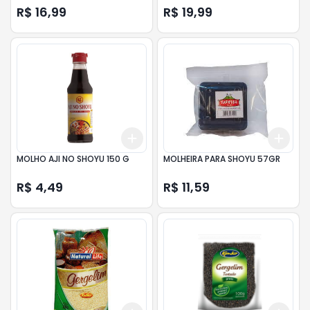
R$ 16,99
R$ 19,99
Add
Add
+
3
+
5
+
10
+
3
MOLHO AJI NO SHOYU 150 G
MOLHEIRA PARA SHOYU 57GR
R$ 4,49
R$ 11,59