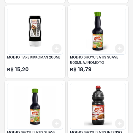
Add
Add
+
3
+
5
+
10
+
3
MOLHO TARE KIKKOMAN 200ML
MOLHO SHOYU SATIS SUAVE
500ML AJINOMOTO
R$ 15,20
R$ 18,79
Add
Add
+
3
+
5
+
10
+
3
MOLHO SHOYU SATIS SUAVE
MOLHO SHOYU SATIS INTENSO