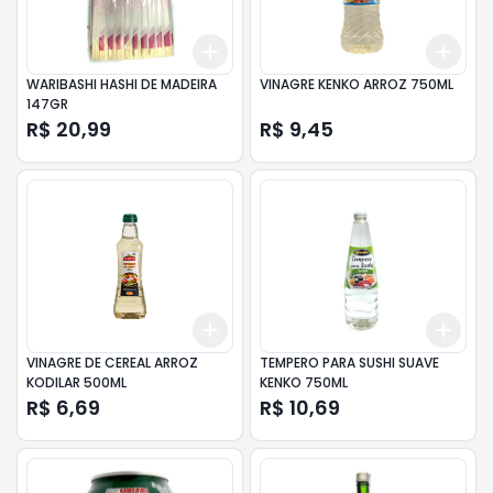
Add
Add
+
3
+
5
+
10
+
3
WARIBASHI HASHI DE MADEIRA
VINAGRE KENKO ARROZ 750ML
147GR
R$ 20,99
R$ 9,45
Add
Add
+
3
+
5
+
10
+
3
VINAGRE DE CEREAL ARROZ
TEMPERO PARA SUSHI SUAVE
KODILAR 500ML
KENKO 750ML
R$ 6,69
R$ 10,69