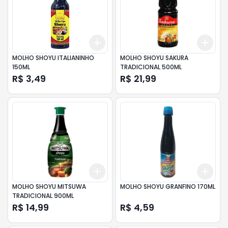
Add
Add
+
3
+
5
+
10
+
3
MOLHO SHOYU ITALIANINHO
MOLHO SHOYU SAKURA
150ML
TRADICIONAL 500ML
R$ 3,49
R$ 21,99
Add
Add
+
3
+
5
+
10
+
3
MOLHO SHOYU MITSUWA
MOLHO SHOYU GRANFINO 170ML
TRADICIONAL 900ML
R$ 14,99
R$ 4,59