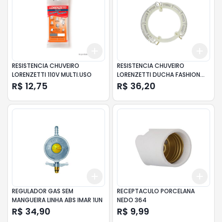
Add
Add
+
3
+
5
+
10
+
3
RESISTENCIA CHUVEIRO
RESISTENCIA CHUVEIRO
LORENZETTI 110V MULTI.USO
LORENZETTI DUCHA FASHION
127V5500W
R$ 12,75
R$ 36,20
Add
Add
+
3
+
5
+
10
+
3
REGULADOR GAS SEM
RECEPTACULO PORCELANA
MANGUEIRA LINHA ABS IMAR 1UN
NEDO 364
R$ 34,90
R$ 9,99