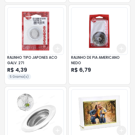
Add
Add
+
3
+
5
+
10
+
3
RALINHO TIPO JAPONES ACO
RALINHO DE PIA AMERICANO
GALV. 271
NEDO
R$ 4,39
R$ 6,79
5 Grama(s)
Add
Add
+
3
+
5
+
10
+
3