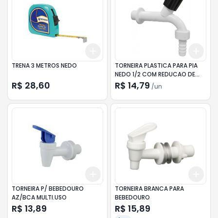
Add
Add
+
3
+
5
+
10
+
3
TRENA 3 METROS NEDO
TORNEIRA PLASTICA PARA PIA
NEDO 1/2 COM REDUCAO DE
3/4
R$ 28,60
R$ 14,79
/
un
Add
Add
+
3
+
5
+
10
+
3
TORNEIRA P/ BEBEDOURO
TORNEIRA BRANCA PARA
AZ/BCA MULTI.USO
BEBEDOURO
R$ 13,89
R$ 15,89