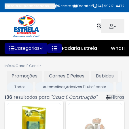
Estrela Supermercados
-
Rua Faustino Pinheiro
Receitas
Encartes
,
Quatis
(24) 99217-4472
-
RJ
Categorias
Padaria Estrela
Whats
Início
Casa E Construção
Promoções
Carnes E Peixes
Bebidas
L
Todos
Automotivos,Adesivos E Lubrificante
BR
136
resultados para
"
Casa E Construção
"
Filtros