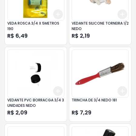
Add
Add
+
3
+
5
+
10
+
3
VEDA ROSCA 3/4 X 5METROS
VEDANTE SILICONE TORNEIRA 1/2
190
NEDO
R$ 6,49
R$ 2,19
Add
Add
+
3
+
5
+
10
+
3
VEDANTE PVC BORRACGA 3/4 3
TRINCHA DE 3/4 NEDO 181
UNIDADES NEDO
R$ 2,09
R$ 7,29