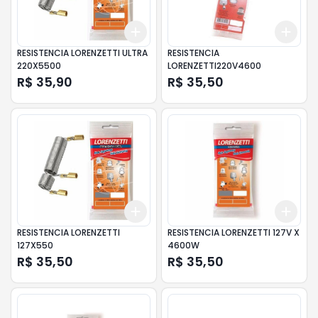
Add
Add
+
3
+
5
+
10
+
3
RESISTENCIA LORENZETTI ULTRA
RESISTENCIA
220X5500
LORENZETTI220V4600
R$ 35,90
R$ 35,50
Add
Add
+
3
+
5
+
10
+
3
RESISTENCIA LORENZETTI
RESISTENCIA LORENZETTI 127V X
127X550
4600W
R$ 35,50
R$ 35,50