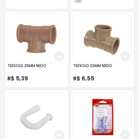
1un
Add
Add
+
3
+
5
+
10
+
3
TEESOLD 25MM NEDO
TEESOLD 20MM NEDO
R$ 5,39
R$ 6,55
Add
Add
+
3
+
5
+
10
+
3