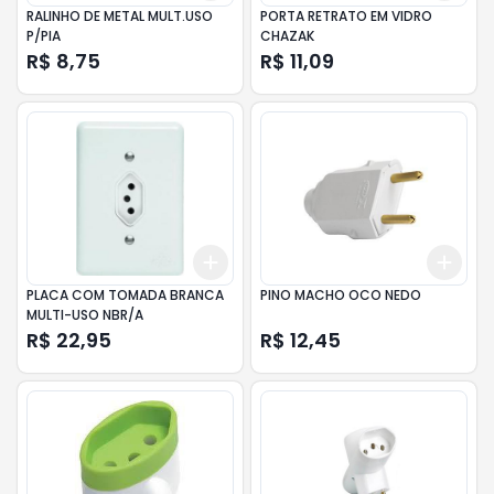
RALINHO DE METAL MULT.USO
PORTA RETRATO EM VIDRO
P/PIA
CHAZAK
R$ 8,75
R$ 11,09
Add
Add
+
3
+
5
+
10
+
3
PLACA COM TOMADA BRANCA
PINO MACHO OCO NEDO
MULTI-USO NBR/A
R$ 22,95
R$ 12,45