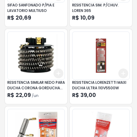
SIFAO SANFONADO P/PIA E
RESISTENCIA SIM. P/CHUV.
LAVATORIO MULTIUSO
LOREN 365
R$ 20,69
R$ 10,09
Add
Add
+
3
+
5
+
10
+
3
RESISTENCIA SIMILAR NEDO PARA
RESISTENCIA LORENZETTI MAXI
DUCHA CORONA GORDUCHA
DUCHA ULTRA 110V5500W
220V 5500W
R$ 22,09
R$ 39,00
/
un