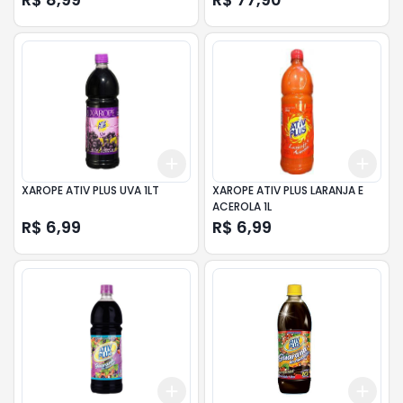
Add
Add
+
3
+
5
+
10
+
3
XAROPE ATIV PLUS UVA 1LT
XAROPE ATIV PLUS LARANJA E
ACEROLA 1L
R$ 6,99
R$ 6,99
Add
Add
+
3
+
5
+
10
+
3