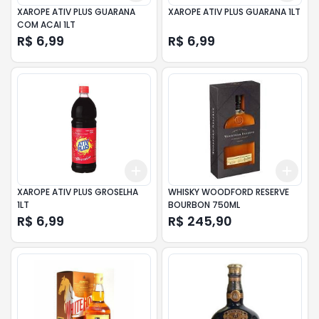
XAROPE ATIV PLUS GUARANA
XAROPE ATIV PLUS GUARANA 1LT
COM ACAI 1LT
R$ 6,99
R$ 6,99
Add
Add
+
3
+
5
+
10
+
3
XAROPE ATIV PLUS GROSELHA
WHISKY WOODFORD RESERVE
1LT
BOURBON 750ML
R$ 6,99
R$ 245,90