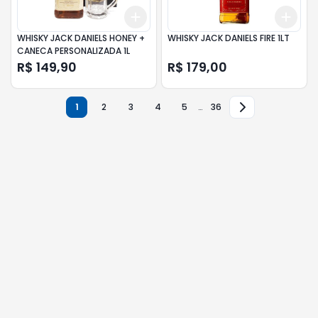
Add
Add
+
3
+
5
+
10
+
3
WHISKY JACK DANIELS HONEY +
WHISKY JACK DANIELS FIRE 1LT
CANECA PERSONALIZADA 1L
R$ 149,90
R$ 179,00
1
2
3
4
5
…
36