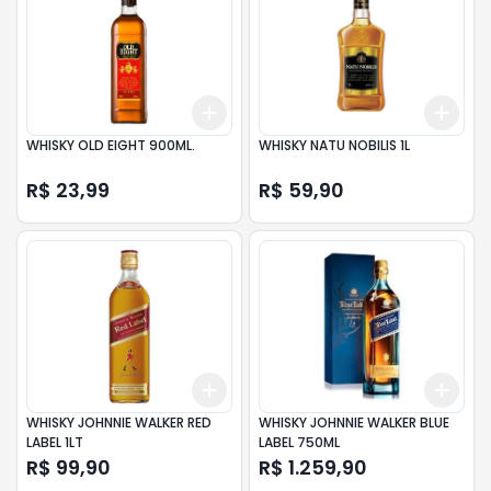
Add
Add
+
3
+
5
+
10
+
3
WHISKY OLD EIGHT 900ML.
WHISKY NATU NOBILIS 1L
R$ 23,99
R$ 59,90
Add
Add
+
3
+
5
+
10
+
3
WHISKY JOHNNIE WALKER RED
WHISKY JOHNNIE WALKER BLUE
LABEL 1LT
LABEL 750ML
R$ 99,90
R$ 1.259,90