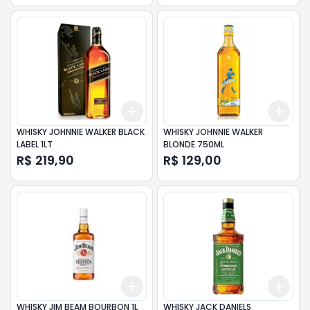
Add
Add
+
3
+
5
+
10
+
3
WHISKY JOHNNIE WALKER BLACK
WHISKY JOHNNIE WALKER
LABEL 1LT
BLONDE 750ML
R$ 219,90
R$ 129,00
Add
Add
+
3
+
5
+
10
+
3
WHISKY JIM BEAM BOURBON 1L
WHISKY JACK DANIELS