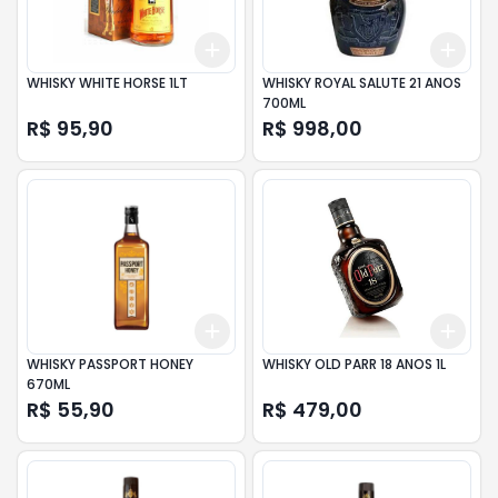
Add
Add
+
3
+
5
+
10
+
3
WHISKY WHITE HORSE 1LT
WHISKY ROYAL SALUTE 21 ANOS
700ML
R$ 95,90
R$ 998,00
Add
Add
+
3
+
5
+
10
+
3
WHISKY PASSPORT HONEY
WHISKY OLD PARR 18 ANOS 1L
670ML
R$ 55,90
R$ 479,00