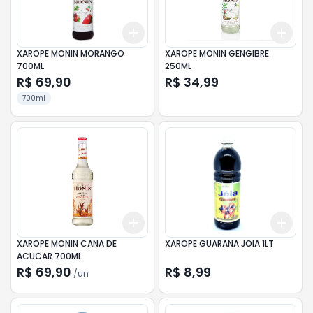
Add
Add
+
3
+
5
+
10
+
3
XAROPE MONIN MORANGO
XAROPE MONIN GENGIBRE
700ML
250ML
R$ 69,90
R$ 34,99
700ml
Add
Add
+
3
+
5
+
10
+
3
XAROPE MONIN CANA DE
XAROPE GUARANA JOIA 1LT
ACUCAR 700ML
R$ 69,90
R$ 8,99
/
un