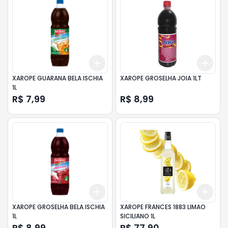
Add
Add
+
3
+
5
+
10
+
3
XAROPE GUARANA BELA ISCHIA
XAROPE GROSELHA JOIA 1LT
1L
R$ 7,99
R$ 8,99
Add
Add
+
3
+
5
+
10
+
3
XAROPE GROSELHA BELA ISCHIA
XAROPE FRANCES 1883 LIMAO
1L
SICILIANO 1L
R$ 8,99
R$ 77,90